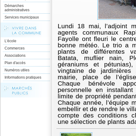
Démarches
administratives
Services municipaux
Lundi 18 mai, l’adjoint m
agents communaux Raph
Fayolle ont fleuri le cent
L'école
bonne météo. Le trio a 
Commerces
plants de différentes v
Associations
Batata, muflier nain, P
Plan d'accès
géraniums et pétunias)
vingtaine de jardinière
Numéros utiles
mairie, place de l’égli
Informations pratiques
Chaque bénévole app
personnelle en installan
limite de propriété pendant
Chaque année, l’équipe 
embellir et de rendre le vi
compte des conditions cl
une sélection de plants ad