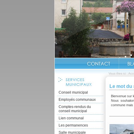
Vous êtes ici :
Accu
Le mot du 
Conseil municipal
Bienvenue sur l
Employés communaux
Nous souhaitons
commune mais au
Comptes-rendus du
conseil municipal
Lien communal
Les permanences
Salle municipale