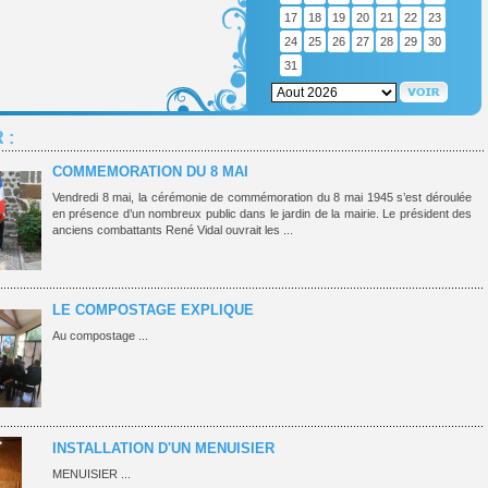
17
18
19
20
21
22
23
24
25
26
27
28
29
30
31
 :
COMMEMORATION DU 8 MAI
Vendredi 8 mai, la cérémonie de commémoration du 8 mai 1945 s’est déroulée
en présence d’un nombreux public dans le jardin de la mairie. Le président des
anciens combattants René Vidal ouvrait les ...
LE COMPOSTAGE EXPLIQUE
Au compostage ...
INSTALLATION D'UN MENUISIER
MENUISIER ...