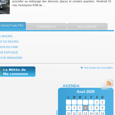
procéder au nettoyage des diverses places et certains quartiers. Vendredi 15
mai, l’entreprise RSB de ...
LES ACTUALITÉS
ÉVÈNEMENTS
MA COMMUNE
U BOURG
NT DU BOURG
ON DU 8 MAI
GE EXPLIQUE
D'UN MENUISIER
Voir toutes les actualités
AGENDA
Aout 2026
L
M
M
J
V
S
D
1
2
3
4
5
6
7
8
9
10
11
12
13
14
15
16